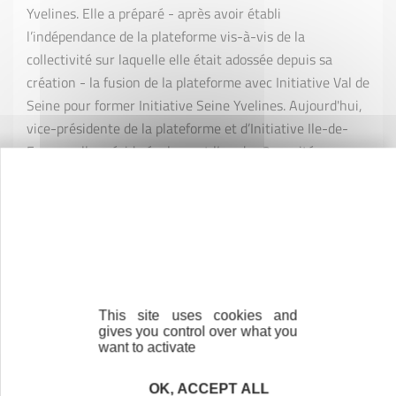
Yvelines. Elle a préparé - après avoir établi
l’indépendance de la plateforme vis-à-vis de la
collectivité sur laquelle elle était adossée depuis sa
création - la fusion de la plateforme avec Initiative Val de
Seine pour former Initiative Seine Yvelines. Aujourd'hui,
vice-présidente de la plateforme et d’Initiative Ile-de-
France, elle préside également l’un des 3 comités
d’agrément.
Elle souhaite, compte tenu de son expérience tant locale
que régionale, mettre ses compétences au service
d’Initiative France et notamment mener une réflexion
sur les possibilités que nous offrent les outils
numériques d’aujourd’hui (réseaux sociaux, plateformes
This site uses cookies and
gives you control over what you
collaboratives) pour permettre demain au réseau d’être
want to activate
pleinement acteur du développement économique local
et de relever ces défis.
OK, ACCEPT ALL