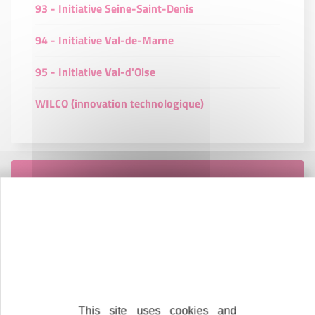
93 - Initiative Seine-Saint-Denis
94 - Initiative Val-de-Marne
95 - Initiative Val-d'Oise
WILCO (innovation technologique)
Contactez-nous !
Cliquez ici
Créateurs
Trouvez à qui vous adresser
This site uses cookies and
Créateurs, repreneurs, vos interlocuteurs en