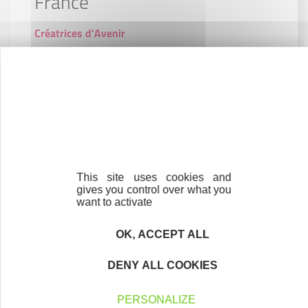
France
Créatrices d'Avenir
Défis 92 (Femmes seniors)
Programme Entrepreneuriat Quartiers 2030
Pass Entrepreneur #LEADER
Initiative Vitalité Villes
This site uses cookies and
gives you control over what you
want to activate
OK, ACCEPT ALL
Contactez-nous !
Cliquez ici
DENY ALL COOKIES
PERSONALIZE