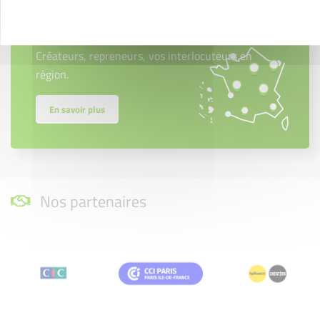
Créateurs
Trouvez à qui vous adresser
Créateurs, repreneurs, vos interlocuteurs en
région.
En savoir plus
Nos partenaires