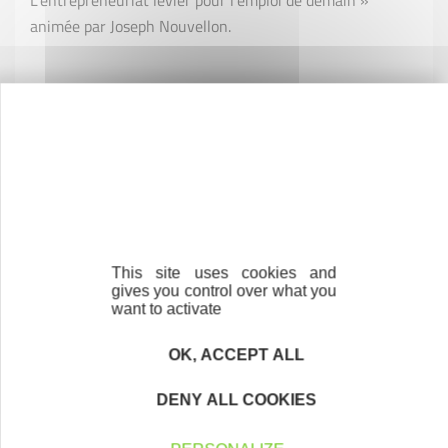
L’entrepreneuriat levier pour l’emploi de demain »
animée par Joseph Nouvellon.
Michel Labord et Florent Garcimore, co-fondateurs de
l’entreprise
Pianolab
, lieu unique dédié au piano situé à
Villebon-sur-Yvette, soutenus en 2016 par Initiative
This site uses cookies and
Essonne, ont également rythmé la soirée avec des shows
gives you control over what you
au piano.
want to activate
OK, ACCEPT ALL
DENY ALL COOKIES