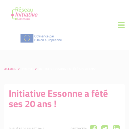
ACCUEIL
PRESSE
INITIATIVE ESSONNE A FÊTÉ SES 20 ANS !
Initiative Essonne a fêté
ses 20 ans !
PUBLIÉ LE 04 JUILLET 2017
PARTAGER :