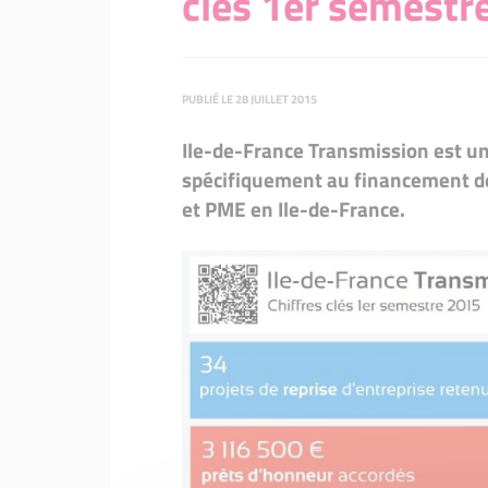
clés 1er semestr
93 - Initiative Seine-Saint-
94 - Initiative Val-de-Marne
95 - Initiative Val-d'Oise
PUBLIÉ LE 28 JUILLET 2015
WILCO (innovation technolog
Ile-de-France Transmission est un
spécifiquement au financement de 
et PME en Ile-de-France.