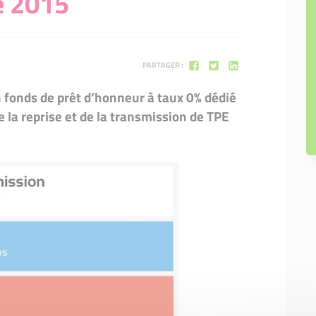
e 2015
Denis
92 - Initiative Hauts-de-Seine
93 - Initiative Seine-Saint-Denis
PARTAGER :
94 - Initiative Val-de-Marne
ique)
 fonds de prêt d’honneur à taux 0% dédié
95 - Initiative Val-d'Oise
la reprise et de la transmission de TPE
WILCO (innovation technologique)