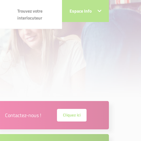
Trouvez votre
Espace Info
Espace Info
Trouvez votre interlocuteur
interlocuteur
e-France
ce
E
Contactez-nous !
Cliquez ici