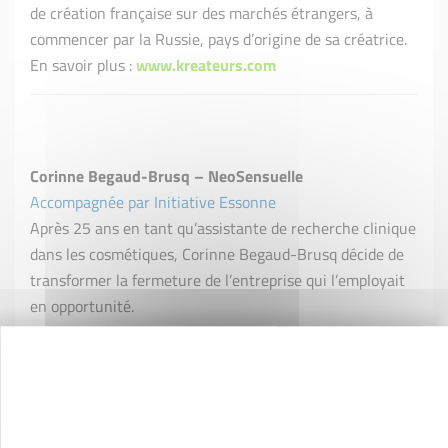
de création française sur des marchés étrangers, à
commencer par la Russie, pays d’origine de sa créatrice.
En savoir plus :
www.kreateurs.com
Corinne Begaud-Brusq – NeoSensuelle
Accompagnée par Initiative Essonne
Après 25 ans en tant qu’assistante de recherche clinique
dans les cosmétiques, Corinne Begaud-Brusq décide de
transformer la fermeture de l’entreprise qui l’employait
en opportunité.
NeoSensuelle propose de la lingerie féminine adaptée
aux femmes qui ont besoin de porter une prothèse
mammaire ou de douceur pour leur poitrine maltraitée.
En savoir plus :
www.neosensuelle.fr