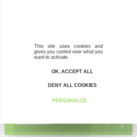
le réseau qu’elle nous ouvre.
Contactez-nous !
Cliquez ici
This site uses cookies and
gives you control over what you
want to activate
OK, ACCEPT ALL
Créateurs
Trouvez à qui vous adresser
DENY ALL COOKIES
Créateurs, repreneurs, vos interlocuteurs en
PERSONALIZE
région.
En savoir plus