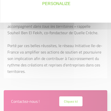
PERSONALIZE
« Nous voulons montrer que c’est possible
d’entreprendre, quelque soit sa situation géographique.
Tout est possible, et il y a des structures qui
accompagnent dans tous les territoires »
rappelle
Souheil Ben El Fekih, co-fondacteur de Quelle Crèche.
Porté par ces belles réussites, le réseau Initiative Ile-de-
France va amplifier ses actions de soutien et poursuivre
son implication afin de contribuer à l’accroissement du
rythme des créations et reprises d’entreprises dans ces
territoires.
Contactez-nous !
Cliquez ici