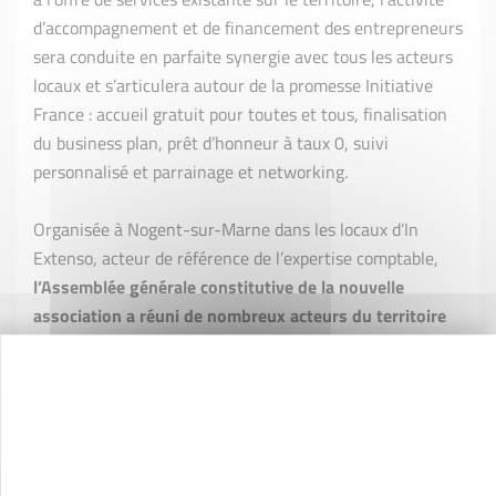
d’accompagnement et de financement des entrepreneurs
sera conduite en parfaite synergie avec tous les acteurs
locaux et s’articulera autour de la promesse Initiative
France : accueil gratuit pour toutes et tous, finalisation
du business plan, prêt d’honneur à taux 0, suivi
personnalisé et parrainage et networking.
Organisée à Nogent-sur-Marne dans les locaux d’In
Extenso, acteur de référence de l’expertise comptable,
l’Assemblée générale constitutive de la nouvelle
association a réuni de nombreux acteurs du territoire
et permis de constituer la future équipe de
gouvernance
composée de
Carine Rota
, expert-
comptable associée In Extenso Ile-de-France
(Présidente),
Jean-René Guillaumet
, directeur général
chez Booster Academy (Vice-président),
Agnès Perisset-
Ancelin
, conseillère entreprise (Trésorière),
Romain