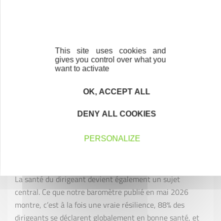
entrepreneurial, avec des entreprises souvent plus
résilientes et ancrées dans les territoires.
Reste un enjeu majeur : transformer cet élan en réussite
This site uses cookies and
gives you control over what you
durable, notamment pour les femmes qui restent encore
want to activate
moins financées et accompagnées. L’enjeu aujourd’hui
n’est plus seulement de créer. Les entrepreneurs doivent
OK, ACCEPT ALL
construire des modèles plus solides, s’adapter à un
environnement plus complexe, intégrer l’intelligence
DENY ALL COOKIES
artificielle, faire face à des enjeux croissants de
PERSONALIZE
financement, de cybersécurité et de transformation
numérique.
La santé du dirigeant devient également un sujet
central. Ce que notre baromètre publié en mai 2026
montre, c’est à la fois une vraie résilience, 88% des
dirigeants se déclarent globalement en bonne santé, et