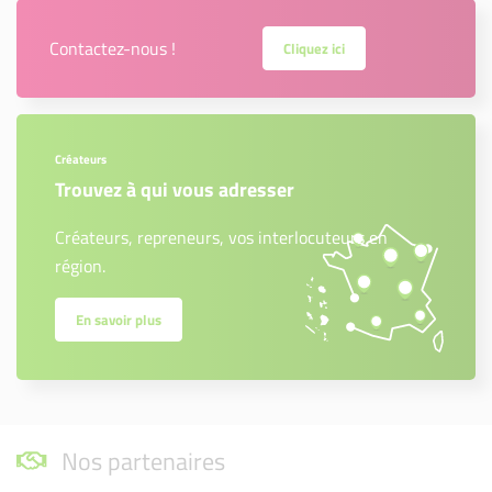
Contactez-nous !
Cliquez ici
Créateurs
Trouvez à qui vous adresser
Créateurs, repreneurs, vos interlocuteurs en
région.
En savoir plus
Nos partenaires