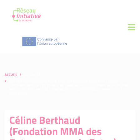
ACCUEIL
ACTUALITÉS
CÉLINE BERTHAUD (FONDATION MMA DES ENTREPRENEURS DU FUTUR) : «
L'ENTREPRENEURIAT DE DEMAIN NE CHERCHE PLUS SEULEMENT LA CROISSANCE,
MAIS S’INSCRIT DANS DES DYNAMIQUES DE COOPÉRATION, D’IMPACT ET DE
DURABILITÉ »
Céline Berthaud
(Fondation MMA des