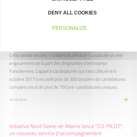
environnementaux et sociétaux ne sont pas de vains mots.
DENY ALL COOKIES
02/11/2017
PERSONALIZE
« Créatrices d'Avenir » présente ses 80 nominées
de l'édition 2017
Cette année encore, « Créatrices d’Avenir » a suscité un réel
engouement de la part des dirigeantes d’entreprise
franciliennes. L’appel à candidatures qui s’est clôturé le 6
octobre 2017 a recueilli près de 300 dossiers de candidatures
complets issus de plus de 750 pré-candidatures uniques.
25/10/2017
Initiative Nord Seine-et-Marne lance "CO-PILOT",
un nouveau service d'accompagnement