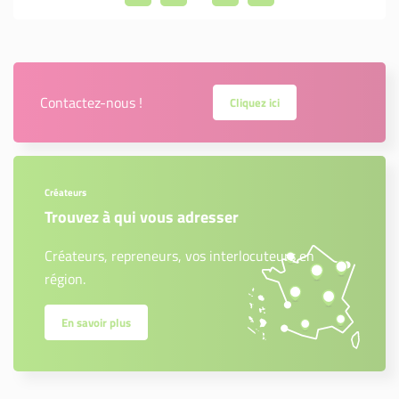
Contactez-nous !
Cliquez ici
Créateurs
Trouvez à qui vous adresser
Créateurs, repreneurs, vos interlocuteurs en
région.
En savoir plus