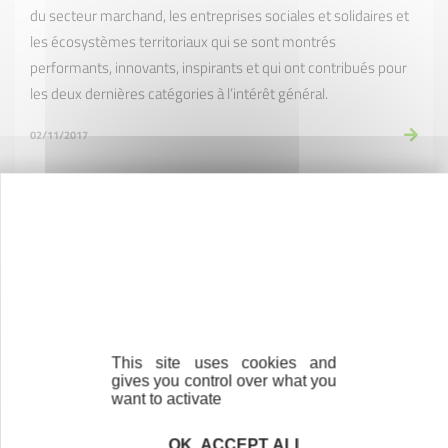
du secteur marchand, les entreprises sociales et solidaires et
les écosystèmes territoriaux qui se sont montrés
performants, innovants, inspirants et qui ont contribués pour
les deux dernières catégories à l’intérêt général.
02/11/2017
La solution Moulinot pour transformer les déchets
organiques reçoit le Prix Coup de Coeur du jury des
Trophées PME de RMC
L'entreprise Moulinot, soutenue par Paris Initiative Entreprise,
a reçu le Prix Coup de Coeur du jury lors de la cérémonie
nationale des Trophées PME de RMC, le 18 octobre 2017. Ce
This site uses cookies and
prix récompense l'engagement et l'audace de son créateur,
gives you control over what you
Stephan Martinez, ancien professeur de tennis puis
want to activate
restaurateur plein de bon sens pour qui les enjeux
OK, ACCEPT ALL